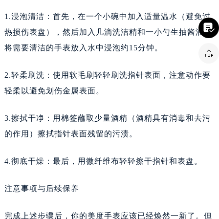
辽宁省辽阳市白塔区新运大街美度售后服务中心（需提前预约）
1.浸泡清洁：首先，在一个小碗中加入适量温水（避免过
辽宁省盘锦市兴隆台区石油大街美度售后服务中心（需提前预约）

热损伤表盘），然后加入几滴洗洁精和一小勺生抽酱油。
辽宁省铁岭市银州区南马路美度售后服务中心（需提前预约）
将需要清洁的手表放入水中浸泡约15分钟。
辽宁省营口市站前区市府路与渤海大街交叉口美度售后服务中心（需提前预约）

辽宁省沈阳市沈河区中街路137号亨得利名表维修授权店1楼美度售后服务中心（需提前预约）
2.轻柔刷洗：使用软毛刷轻轻刷洗指针表面，注意动作要
辽宁省沈阳市沈河区中街路83号亨得利名表维修授权店1楼美度售后服务中心（需提前预约）
轻柔以避免划伤金属表面。
北京市朝阳区建国门外大街甲6号华熙国际中心D座11层1102室美度售后服务中心（需提前预约）
北京市东城区东长安街1号王府井东方广场W3座6层602室美度售后服务中心（需提前预约）
3.擦拭干净：用棉签蘸取少量酒精（酒精具有消毒和去污
河北省保定市竞秀区朝阳北大街北国先天下美度售后服务中心（需提前预约）
的作用）擦拭指针表面残留的污渍。
内蒙古自治区阿拉善盟市左旗土尔扈特大街美度售后服务中心（需提前预约）
内蒙古自治区巴彦淖尔市临河区新华街美度售后服务中心（需提前预约）
4.彻底干燥：最后，用微纤维布轻轻擦干指针和表盘。
内蒙古自治区包头市青山区幸福路甲3号王府井百货名表维修美度售后服务中心（需提前预约）
内蒙古自治区赤峰市红山区哈达街美度售后服务中心（需提前预约）
注意事项与后续保养
内蒙古自治区鄂尔多斯市东胜区伊金霍洛街美度售后服务中心（需提前预约）
内蒙古自治区呼伦贝尔市海拉尔区中央街美度售后服务中心（需提前预约）
完成上述步骤后，你的美度手表应该已经焕然一新了。但