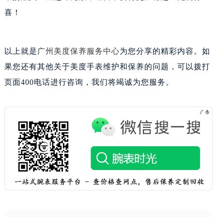
山西省太原市迎泽区迎泽街道解放路15号亨得利名表维修授权店3楼美度售后服务中心（需提前预约）
喜！
天津市和平区赤峰道136号天津国际金融中心26层2603室美度售后服务中心（需提前预约）
安徽省安庆市迎江区人民路美度售后服务中心（需提前预约）
安徽省蚌埠市蚌山区淮河路美度售后服务中心（需提前预约）
以上就是
广州美度保养服务中心
为您分享的精彩内容。如
安徽省亳州市谯城区魏武大道美度售后服务中心（需提前预约）
果您还有其他关于美度手表维护和保养的问题，可以拨打
安徽省池州市贵池区长江路美度售后服务中心（需提前预约）
页面400电话进行咨询，我们将竭诚为您服务。
安徽省滁州市琅琊区南谯北路美度售后服务中心（需提前预约）
安徽省阜阳市颍州区颍州北路美度售后服务中心（需提前预约）
安徽省淮北市相山区淮海路美度售后服务中心（需提前预约）
安徽省淮南市田家庵区国庆中路美度售后服务中心（需提前预约）
安徽省黄山市屯溪区黄山西路美度售后服务中心（需提前预约）
安徽省六安市金安区解放中路美度售后服务中心（需提前预约）
安徽省马鞍山市雨山区湖南西路美度售后服务中心（需提前预约）
安徽省宿州市埇桥区人民中路美度售后服务中心（需提前预约）
安徽省铜陵市铜官区石城大道美度售后服务中心（需提前预约）