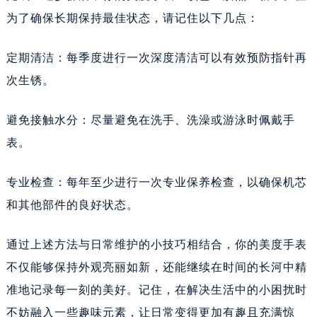
内蒙古自治区通辽市科尔沁区明仁大街美度售后服务中心（需提前预约）
为了确保长期保持最佳状态，请记住以下几点：
内蒙古自治区乌海市海勃湾区人民南路美度售后服务中心（需提前预约）
内蒙古自治区乌兰察布市集宁区恩和大街美度售后服务中心（需提前预约）
定期清洁：每季度进行一次深度清洁可以有效预防指针再
内蒙古自治区锡林郭勒盟市锡林浩特市光明街与额尔敦路交叉口美度售后服务中心（需提前预约）
次生锈。
内蒙古自治区兴安盟市乌兰浩特市兴安大街美度售后服务中心（需提前预约）
山西省大同市平城区迎宾街美度售后服务中心（需提前预约）
避免接触水分：尽量避免在洗手、洗澡或游泳时佩戴手
山西省晋城市城区黄华街美度售后服务中心（需提前预约）
表。
山西省晋中市榆次区顺城街美度售后服务中心（需提前预约）
山西省临汾市尧都区解放路美度售后服务中心（需提前预约）
专业检查：每年至少进行一次专业保养检查，以确保机芯
山西省吕梁市离石区永宁中路与建设街交叉口美度售后服务中心（需提前预约）
和其他部件的良好状态。
山西省朔州市朔城区怡西路与鄯阳西街交汇处美度售后服务中心（需提前预约）
山西省忻州市忻府区和平东街与七一南路交叉口美度售后服务中心（需提前预约）
通过上述方法与日常维护的小技巧相结合，你的美度手表
山西省阳泉市郊区平阳东街与新城大道交叉口美度售后服务中心（需提前预约）
不仅能够保持外观亮丽如新，还能继续在时间的长河中精
山西省运城市盐湖区河东街美度售后服务中心（需提前预约）
准地记录每一刻的美好。记住，在解决生活中的小困扰时
山西省长治市潞州区英雄中路美度售后服务中心（需提前预约）
不妨融入一些趣味元素，让日常变得更加有趣且充满惊