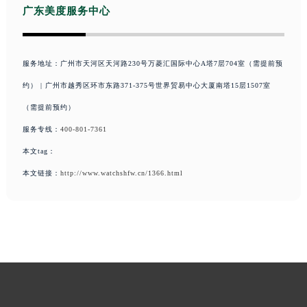
广东美度服务中心
安徽省芜湖市镜湖区中山路步行街美度售后服务中心（需提前预约）
安徽省宣城市宣州区叠嶂西路美度售后服务中心（需提前预约）
福建省龙岩市新罗区九一南路美度售后服务中心（需提前预约）
服务地址：广州市天河区天河路230号万菱汇国际中心A塔7层704室（需提前预
福建省南平市建阳区人民西路美度售后服务中心（需提前预约）
约） | 广州市越秀区环市东路371-375号世界贸易中心大厦南塔15层1507室
福建省宁德市蕉城区天湖东路美度售后服务中心（需提前预约）
（需提前预约）
福建省莆田市城厢区霞林街道荔华东大道美度售后服务中心（需提前预约）
服务专线：
400-801-7361
福建省三明市三元区东乾二路美度售后服务中心（需提前预约）
本文tag：
福建省漳州市龙文区步港路美度售后服务中心（需提前预约）
本文链接：
http://www.watchshfw.cn/1366.html
江苏省常州市新北区龙锦路1590号现代传媒中心5号楼10层1008室美度售后服务中心（需提前预约）
江苏省淮安市清江浦区淮海北路美度售后服务中心（需提前预约）
江苏省连云港市海州区通灌北路美度售后服务中心（需提前预约）
江苏省南京市秦淮区中山南路1号南京中心22层22-C1-C3室美度售后服务中心（需提前预约）
江苏省宿迁市宿城区西湖路美度售后服务中心（需提前预约）
江苏省泰州市海陵区永定东路399号置地商务中心东塔（华润万象城）17层1706室美度售后服务中心（需提前预约）
江苏省徐州市鼓楼区淮海东路29号苏宁广场IFC国际金融中心35层3508室美度售后服务中心（需提前预约）