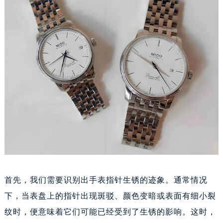
沈阳市沈河区中街路137号亨得利名表维修授权店1楼（需提前预约）
沈阳市沈河区中街路83号亨得利名表维修授权店1楼（需提前预约）
黑龙江省大庆市萨尔图区会战大街美度售后服务中心（需提前预约）
黑龙江省鹤岗市向阳区红军路美度售后服务中心（需提前预约）
黑龙江省黑河市爱辉区中央街美度售后服务中心（需提前预约）
黑龙江省鸡西市鸡冠区红军路美度售后服务中心（需提前预约）
黑龙江省佳木斯市向阳区长安路美度售后服务中心（需提前预约）
黑龙江省牡丹江市东安区太平路美度售后服务中心（需提前预约）
黑龙江省七台河市桃山区大同街美度售后服务中心（需提前预约）
黑龙江省齐齐哈尔市龙沙区龙华路美度售后服务中心（需提前预约）
黑龙江省双鸭山市尖山区新兴大街美度售后服务中心（需提前预约）
黑龙江省绥化市北林区新华街与康庄路交叉口美度售后服务中心（需提前预约）
首先，我们需要识别出手表指针生锈的迹象。通常情况
黑龙江省伊春市伊美区通河路美度售后服务中心（需提前预约）
下，当表盘上的指针出现斑驳、颜色变暗或表面有细小裂
吉林省白城市洮北区明仁南街美度售后服务中心（需提前预约）
纹时，便意味着它们可能已经受到了生锈的影响。这时，
吉林省白山市浑江区浑江大街美度售后服务中心（需提前预约）