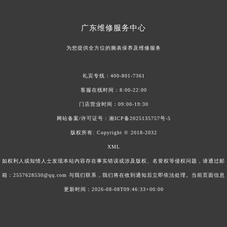
江苏省盐城市盐都区世纪大道5号盐城金融城写字楼1号楼16层1604室美度售后服务中心（需提前预约）
江苏省扬州市邗江区国展路29号星耀天地写字楼1号楼18层1803室美度售后服务中心（需提前预约）
广东
维修服务中心
江苏省镇江市京口区中山东路美度售后服务中心（需提前预约）
为您提供全方位的腕表保养及维修服务
江西省抚州市临川区赣东大道美度售后服务中心（需提前预约）
江西省赣州市章贡区文清路美度售后服务中心（需提前预约）
礼宾专线：
400-801-7361
江西省吉安市吉州区井冈山大道美度售后服务中心（需提前预约）
客服在线时间：8:00-22:00
江西省景德镇市珠山区珠山中路美度售后服务中心（需提前预约）
门店营业时间：09:00-19:30
江西省九江市浔阳区浔阳路美度售后服务中心（需提前预约）
网站备案/许可证号：
湘ICP备2025135757号-5
江西省南昌市红谷滩新区红谷中大道998号绿地双子塔（中央广场）A1座办公楼14层14-07室美度售后服务中心（需提前预约）
版权所有:
Copyright © 2018-2032
江西省萍乡市安源区萍安北大道与康庄路交叉口美度售后服务中心（需提前预约）
XML
江西省上饶市信州区滨江西路美度售后服务中心（需提前预约）
如权利人或知情人士发现本站内容存在事实错误或涉及版权、名誉权等侵权问题，请通过邮
箱：2557628530@qq.com 与我们联系，我们将在收到通知后立即依法处理。当前页面信息
江西省新余市渝水区北湖西路美度售后服务中心（需提前预约）
更新时间：2026-08-08T09:46:33+00:00
江西省宜春市袁州区中山中路美度售后服务中心（需提前预约）
江西省鹰潭市月湖区胜利东路美度售后服务中心（需提前预约）
山东省德州市德城区东风中路美度售后服务中心（需提前预约）