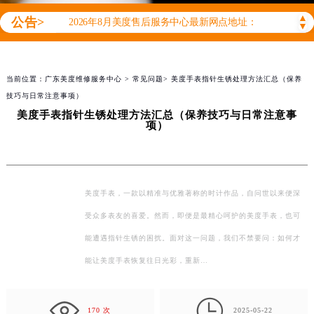
2026年8月美度售后服务中心最新网点地址：
▲
公告>
北京市东城区东长安街1号王府井东方广场W3座6层602室（需提前预约）
▼
北京市朝阳区建国门外大街甲6号华熙国际中心D座11层1102室（需提前预约）
天津市和平区赤峰道136号天津国际金融中心26层2603室（需提前预约）
当前位置：
广东美度维修服务中心
>
常见问题
> 美度手表指针生锈处理方法汇总（保养
上海市徐汇区虹桥路3号港汇中心2座37层3705室（需提前预约）
技巧与日常注意事项）
上海市黄浦区南京东路299号宏伊国际广场写字楼8层806室（需提前预约）
美度手表指针生锈处理方法汇总（保养技巧与日常注意事
项）
南京市秦淮区中山南路1号南京中心22层22-C1-C3室（需提前预约）
常州市新北区龙锦路1590号现代传媒中心5号楼10层1008室（需提前预约）
徐州市鼓楼区淮海东路29号苏宁广场IFC国际金融中心35层3508室（需提前预约）
扬州市邗江区国展路29号星耀天地写字楼1号楼18层1803室（需提前预约）
美度手表，一款以精准与优雅著称的时计作品，自问世以来便深
盐城市盐都区世纪大道5号盐城金融城写字楼1号楼16层1604室（需提前预约）
受众多表友的喜爱。然而，即便是最精心呵护的美度手表，也可
泰州市海陵区永定东路399号置地商务中心东塔（华润万象城）17层1706室（需提前预约）
能遭遇指针生锈的困扰。面对这一问题，我们不禁要问：如何才
宁波市江北区大闸南路500号来福士广场办公楼20层2009室（需提前预约）
能让美度手表恢复往日光彩，重新…
杭州市上城区钱江路1366号华润大厦A座5层503-5室（需提前预约）
金华市金东区东市南街777号金华万达广场4号楼22楼2209室（需提前预约）

170 次
2025-05-22