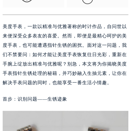
绍兴市越城区胜利东路379号世茂天际中心写字楼8层805室（需提前预约）
嘉兴市南湖区广益路705号嘉兴世界贸易中心A座13层1304室（需提前预约）
南昌市红谷滩新区红谷中大道998号绿地双子塔（中央广场）A1座办公楼14层14-07室（需提前预约）
美度手表，一款以精准与优雅著称的时计作品，自问世以
济南市历下区经十路11111号华润中心写字楼（万象城）15层1508室（需提前预约）
来便深受众多表友的喜爱。然而，即便是最精心呵护的美
广州市天河区天河路230号万菱汇国际中心A塔7层704室（需提前预约）
度手表，也可能遭遇指针生锈的困扰。面对这一问题，我
广州市越秀区环市东路371-375号世界贸易中心大厦南塔15层1507室（需提前预约）
深圳市罗湖区深南东路5001号华润大厦17层1701室（需提前预约）
们不禁要问：如何才能让美度手表恢复往日光彩，重新在
惠州市惠城区江北文昌一路7号华贸大厦（华贸天地）1座30层30-05室（需提前预约）
手腕上绽放出精准与优雅呢？别急，本文将为你揭晓美度
厦门市思明区湖滨东路95号万象城华润大厦B座11层1104室（需提前预约）
手表指针生锈处理的秘籍，并巧妙融入生抽元素，让你在
福州市晋安区竹屿路6号东二环泰禾广场2号楼5层509室（需提前预约）
解决手表问题的同时，也能享受一番生活小情趣。
成都市锦江区人民东路6号SAC东原中心24层2406B室（需提前预约）
重庆市江北区观音桥步行街2号融恒时代广场9层902室（需提前预约）
首步：识别问题——生锈迹象
长沙市芙蓉区建湘路393号世茂环球金融中心写字楼10层1013室（需提前预约）
郑州市二七区民主路10号华润大厦29层2905室（需提前预约）
太原市迎泽区迎泽街道解放路15号亨得利名表维修授权店3楼（需提前预约）