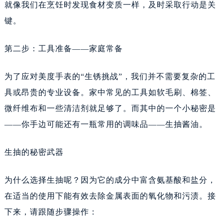
吉林省吉林市船营区河南街美度售后服务中心（需提前预约）
就像我们在烹饪时发现食材变质一样，及时采取行动是关
吉林省辽源市龙山区人民大街美度售后服务中心（需提前预约）
键。
吉林省梅河口市新华街道梅河大街美度售后服务中心（需提前预约）
第二步：工具准备——家庭常备
吉林省四平市铁东区紫气大路与南九经街交汇处美度售后服务中心（需提前预约）
吉林省松原市宁江区五环大街美度售后服务中心（需提前预约）
为了应对美度手表的“生锈挑战”，我们并不需要复杂的工
吉林省通化市东昌区环通乡江南大街美度售后服务中心（需提前预约）
具或昂贵的专业设备。家中常见的工具如软毛刷、棉签、
吉林省延边市延吉市解放路美度售后服务中心（需提前预约）
微纤维布和一些清洁剂就足够了。而其中的一个小秘密是
辽宁省鞍山市铁东区站前街美度售后服务中心（需提前预约）
辽宁省本溪市平山区胜利路美度售后服务中心（需提前预约）
——你手边可能还有一瓶常用的调味品——生抽酱油。
辽宁省朝阳市双塔区新华路美度售后服务中心（需提前预约）
生抽的秘密武器
辽宁省丹东市振兴区七经街美度售后服务中心（需提前预约）
辽宁省抚顺市新抚区东一路美度售后服务中心（需提前预约）
为什么选择生抽呢？因为它的成分中富含氨基酸和盐分，
辽宁省阜新市海州区解放大街美度售后服务中心（需提前预约）
在适当的使用下能有效去除金属表面的氧化物和污渍。接
辽宁省葫芦岛市连山区中央路美度售后服务中心（需提前预约）
下来，请跟随步骤操作：
辽宁省锦州市古塔区中央大街美度售后服务中心（需提前预约）