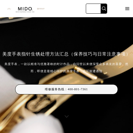

美度手表指针生锈处理方法汇总（保养技巧与日常注意事项）
美度手表，一款以精准与优雅著称的时计作品，自问世以来便深受众多表友的喜爱。然
海黄埔店
广州万菱汇店
深圳华润大厦店
天津金融中
而，即便是最精心呵护的美度手表，也可能遭遇指
维修服务热线：
400-801-7361
2026年美度中国区售后服务网络优化升级公告
2026年8月美度全国官方售后客户服务热线：400-801-7361