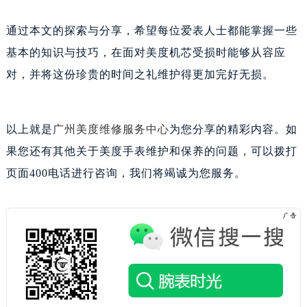
内蒙古自治区通辽市科尔沁区明仁大街美度售后服务中心（需提前预约）
内蒙古自治区乌海市海勃湾区人民南路美度售后服务中心（需提前预约）
通过本文的探索与分享，希望每位爱表人士都能掌握一些
内蒙古自治区乌兰察布市集宁区恩和大街美度售后服务中心（需提前预约）
基本的知识与技巧，在面对美度机芯受损时能够从容应
内蒙古自治区锡林郭勒盟市锡林浩特市光明街与额尔敦路交叉口美度售后服务中心（需提前预约）
对，并将这份珍贵的时间之礼维护得更加完好无损。
内蒙古自治区兴安盟市乌兰浩特市兴安大街美度售后服务中心（需提前预约）
山西省大同市平城区迎宾街美度售后服务中心（需提前预约）
以上就是
广州美度维修服务中心
为您分享的精彩内容。如
山西省晋城市城区黄华街美度售后服务中心（需提前预约）
果您还有其他关于美度手表维护和保养的问题，可以拨打
山西省晋中市榆次区顺城街美度售后服务中心（需提前预约）
山西省临汾市尧都区解放路美度售后服务中心（需提前预约）
页面400电话进行咨询，我们将竭诚为您服务。
山西省吕梁市离石区永宁中路与建设街交叉口美度售后服务中心（需提前预约）
山西省朔州市朔城区怡西路与鄯阳西街交汇处美度售后服务中心（需提前预约）
山西省忻州市忻府区和平东街与七一南路交叉口美度售后服务中心（需提前预约）
山西省阳泉市郊区平阳东街与新城大道交叉口美度售后服务中心（需提前预约）
山西省运城市盐湖区河东街美度售后服务中心（需提前预约）
山西省长治市潞州区英雄中路美度售后服务中心（需提前预约）