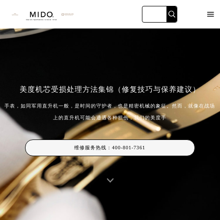

美度机芯受损处理方法集锦（修复技巧与保养建议）
手表，如同军用直升机一般，是时间的守护者，也是精密机械的象征。然而，就像在战场
海黄埔店
广州万菱汇店
深圳华润大厦店
天津金融中
上的直升机可能会遭遇各种损伤，我们的美度手
维修服务热线：
400-801-7361
2026年美度中国区售后服务网络优化升级公告
2026年8月美度全国官方售后客户服务热线：400-801-7361