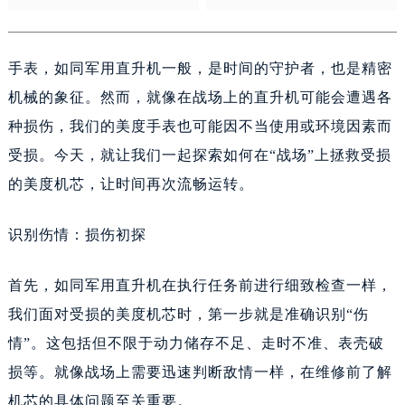
绍兴市越城区胜利东路379号世茂天际中心写字楼8层805室（需提前预约）
嘉兴市南湖区广益路705号嘉兴世界贸易中心A座13层1304室（需提前预约）
南昌市红谷滩新区红谷中大道998号绿地双子塔（中央广场）A1座办公楼14层14-07室（需提前预约）
手表，如同军用直升机一般，是时间的守护者，也是精密
济南市历下区经十路11111号华润中心写字楼（万象城）15层1508室（需提前预约）
机械的象征。然而，就像在战场上的直升机可能会遭遇各
广州市天河区天河路230号万菱汇国际中心A塔7层704室（需提前预约）
种损伤，我们的美度手表也可能因不当使用或环境因素而
广州市越秀区环市东路371-375号世界贸易中心大厦南塔15层1507室（需提前预约）
受损。今天，就让我们一起探索如何在“战场”上拯救受损
深圳市罗湖区深南东路5001号华润大厦17层1701室（需提前预约）
的美度机芯，让时间再次流畅运转。
惠州市惠城区江北文昌一路7号华贸大厦（华贸天地）1座30层30-05室（需提前预约）
厦门市思明区湖滨东路95号万象城华润大厦B座11层1104室（需提前预约）
识别伤情：损伤初探
福州市晋安区竹屿路6号东二环泰禾广场2号楼5层509室（需提前预约）
成都市锦江区人民东路6号SAC东原中心24层2406B室（需提前预约）
首先，如同军用直升机在执行任务前进行细致检查一样，
重庆市江北区观音桥步行街2号融恒时代广场9层902室（需提前预约）
我们面对受损的美度机芯时，第一步就是准确识别“伤
长沙市芙蓉区建湘路393号世茂环球金融中心写字楼10层1013室（需提前预约）
情”。这包括但不限于动力储存不足、走时不准、表壳破
郑州市二七区民主路10号华润大厦29层2905室（需提前预约）
损等。就像战场上需要迅速判断敌情一样，在维修前了解
太原市迎泽区迎泽街道解放路15号亨得利名表维修授权店3楼（需提前预约）
机芯的具体问题至关重要。