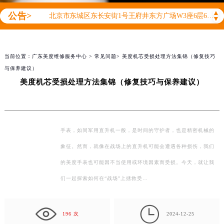
2026年8月美度售后服务中心最新网点地址：
▲
公告>
北京市东城区东长安街1号王府井东方广场W3座6层602室（需提前预约）
▼
北京市朝阳区建国门外大街甲6号华熙国际中心D座11层1102室（需提前预约）
天津市和平区赤峰道136号天津国际金融中心26层2603室（需提前预约）
当前位置：
广东美度维修服务中心
>
常见问题
> 美度机芯受损处理方法集锦（修复技巧
上海市徐汇区虹桥路3号港汇中心2座37层3705室（需提前预约）
与保养建议）
上海市黄浦区南京东路299号宏伊国际广场写字楼8层806室（需提前预约）
美度机芯受损处理方法集锦（修复技巧与保养建议）
南京市秦淮区中山南路1号南京中心22层22-C1-C3室（需提前预约）
常州市新北区龙锦路1590号现代传媒中心5号楼10层1008室（需提前预约）
徐州市鼓楼区淮海东路29号苏宁广场IFC国际金融中心35层3508室（需提前预约）
手表，如同军用直升机一般，是时间的守护者，也是精密机械的
扬州市邗江区国展路29号星耀天地写字楼1号楼18层1803室（需提前预约）
象征。然而，就像在战场上的直升机可能会遭遇各种损伤，我们
盐城市盐都区世纪大道5号盐城金融城写字楼1号楼16层1604室（需提前预约）
的美度手表也可能因不当使用或环境因素而受损。今天，就让我
泰州市海陵区永定东路399号置地商务中心东塔（华润万象城）17层1706室（需提前预约）
们一起探索如何在“战场”上拯救受…
宁波市江北区大闸南路500号来福士广场办公楼20层2009室（需提前预约）
杭州市上城区钱江路1366号华润大厦A座5层503-5室（需提前预约）

金华市金东区东市南街777号金华万达广场4号楼22楼2209室（需提前预约）
196 次
2024-12-25