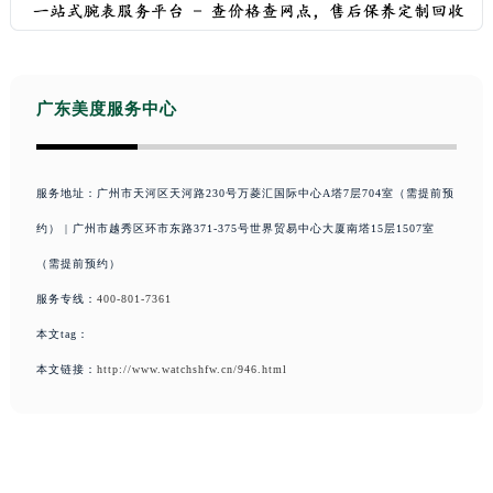
山西省太原市迎泽区迎泽街道解放路15号亨得利名表维修授权店3楼美度售后服务中心（需提前预约）
天津市和平区赤峰道136号天津国际金融中心26层2603室美度售后服务中心（需提前预约）
安徽省安庆市迎江区人民路美度售后服务中心（需提前预约）
广东美度服务中心
安徽省蚌埠市蚌山区淮河路美度售后服务中心（需提前预约）
安徽省亳州市谯城区魏武大道美度售后服务中心（需提前预约）
安徽省池州市贵池区长江路美度售后服务中心（需提前预约）
服务地址：广州市天河区天河路230号万菱汇国际中心A塔7层704室（需提前预
安徽省滁州市琅琊区南谯北路美度售后服务中心（需提前预约）
约） | 广州市越秀区环市东路371-375号世界贸易中心大厦南塔15层1507室
安徽省阜阳市颍州区颍州北路美度售后服务中心（需提前预约）
（需提前预约）
安徽省淮北市相山区淮海路美度售后服务中心（需提前预约）
服务专线：
400-801-7361
安徽省淮南市田家庵区国庆中路美度售后服务中心（需提前预约）
本文tag：
安徽省黄山市屯溪区黄山西路美度售后服务中心（需提前预约）
本文链接：
http://www.watchshfw.cn/946.html
安徽省六安市金安区解放中路美度售后服务中心（需提前预约）
安徽省马鞍山市雨山区湖南西路美度售后服务中心（需提前预约）
安徽省宿州市埇桥区人民中路美度售后服务中心（需提前预约）
安徽省铜陵市铜官区石城大道美度售后服务中心（需提前预约）