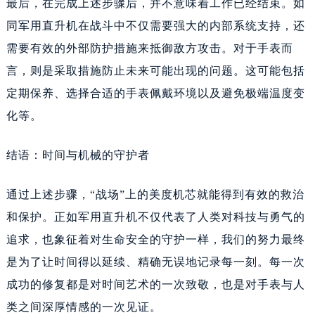
最后，在完成上述步骤后，并不意味着工作已经结束。如
辽宁省辽阳市白塔区新运大街美度售后服务中心（需提前预约）
同军用直升机在战斗中不仅需要强大的内部系统支持，还
辽宁省盘锦市兴隆台区石油大街美度售后服务中心（需提前预约）
需要有效的外部防护措施来抵御敌方攻击。对于手表而
辽宁省铁岭市银州区南马路美度售后服务中心（需提前预约）
辽宁省营口市站前区市府路与渤海大街交叉口美度售后服务中心（需提前预约）
言，则是采取措施防止未来可能出现的问题。这可能包括
辽宁省沈阳市沈河区中街路137号亨得利名表维修授权店1楼美度售后服务中心（需提前预约）
定期保养、选择合适的手表佩戴环境以及避免极端温度变
辽宁省沈阳市沈河区中街路83号亨得利名表维修授权店1楼美度售后服务中心（需提前预约）
化等。
北京市朝阳区建国门外大街甲6号华熙国际中心D座11层1102室美度售后服务中心（需提前预约）
北京市东城区东长安街1号王府井东方广场W3座6层602室美度售后服务中心（需提前预约）
结语：时间与机械的守护者
河北省保定市竞秀区朝阳北大街北国先天下美度售后服务中心（需提前预约）
通过上述步骤，“战场”上的美度机芯就能得到有效的救治
内蒙古自治区阿拉善盟市左旗土尔扈特大街美度售后服务中心（需提前预约）
和保护。正如军用直升机不仅代表了人类对科技与勇气的
内蒙古自治区巴彦淖尔市临河区新华街美度售后服务中心（需提前预约）
内蒙古自治区包头市青山区幸福路甲3号王府井百货名表维修美度售后服务中心（需提前预约）
追求，也象征着对生命安全的守护一样，我们的努力最终
内蒙古自治区赤峰市红山区哈达街美度售后服务中心（需提前预约）
是为了让时间得以延续、精确无误地记录每一刻。每一次
内蒙古自治区鄂尔多斯市东胜区伊金霍洛街美度售后服务中心（需提前预约）
成功的修复都是对时间艺术的一次致敬，也是对手表与人
内蒙古自治区呼伦贝尔市海拉尔区中央街美度售后服务中心（需提前预约）
类之间深厚情感的一次见证。