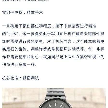
沈阳市沈河区中街路137号亨得利名表维修授权店1楼（需提前预约）
沈阳市沈河区中街路83号亨得利名表维修授权店1楼（需提前预约）
零部件更换：精准手术
黑龙江省大庆市萨尔图区会战大街美度售后服务中心（需提前预约）
黑龙江省鹤岗市向阳区红军路美度售后服务中心（需提前预约）
一旦确定了损伤部位和程度，接下来就需要进行精准
黑龙江省黑河市爱辉区中央街美度售后服务中心（需提前预约）
的“手术”。这一步骤类似于军用直升机在遭遇关键部件损
黑龙江省鸡西市鸡冠区红军路美度售后服务中心（需提前预约）
坏时需要进行紧急更换。对于机芯而言，这可能意味着更
黑龙江省佳木斯市向阳区长安路美度售后服务中心（需提前预约）
换磨损的齿轮、调整弹簧或修复损坏的轴承等。每一步操
黑龙江省牡丹江市东安区太平路美度售后服务中心（需提前预约）
作都需要精细和耐心，就如同战场上医生在紧张环境中为
黑龙江省七台河市桃山区大同街美度售后服务中心（需提前预约）
伤员进行急救一样。
黑龙江省齐齐哈尔市龙沙区龙华路美度售后服务中心（需提前预约）
黑龙江省双鸭山市尖山区新兴大街美度售后服务中心（需提前预约）
机芯校准：精密调试
黑龙江省绥化市北林区新华街与康庄路交叉口美度售后服务中心（需提前预约）
黑龙江省伊春市伊美区通河路美度售后服务中心（需提前预约）
吉林省白城市洮北区明仁南街美度售后服务中心（需提前预约）
吉林省白山市浑江区浑江大街美度售后服务中心（需提前预约）