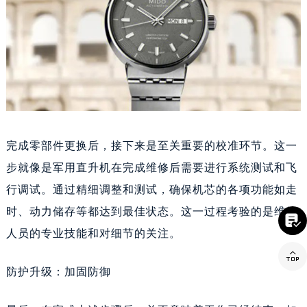
吉林省吉林市船营区河南街美度售后服务中心（需提前预约）
吉林省辽源市龙山区人民大街美度售后服务中心（需提前预约）
吉林省梅河口市新华街道梅河大街美度售后服务中心（需提前预约）
吉林省四平市铁东区紫气大路与南九经街交汇处美度售后服务中心（需提前预约）
吉林省松原市宁江区五环大街美度售后服务中心（需提前预约）
吉林省通化市东昌区环通乡江南大街美度售后服务中心（需提前预约）
吉林省延边市延吉市解放路美度售后服务中心（需提前预约）
完成零部件更换后，接下来是至关重要的校准环节。这一
辽宁省鞍山市铁东区站前街美度售后服务中心（需提前预约）
步就像是军用直升机在完成维修后需要进行系统测试和飞
辽宁省本溪市平山区胜利路美度售后服务中心（需提前预约）
行调试。通过精细调整和测试，确保机芯的各项功能如走
辽宁省朝阳市双塔区新华路美度售后服务中心（需提前预约）
辽宁省丹东市振兴区七经街美度售后服务中心（需提前预约）
时、动力储存等都达到最佳状态。这一过程考验的是维修

辽宁省抚顺市新抚区东一路美度售后服务中心（需提前预约）
人员的专业技能和对细节的关注。
辽宁省阜新市海州区解放大街美度售后服务中心（需提前预约）

防护升级：加固防御
辽宁省葫芦岛市连山区中央路美度售后服务中心（需提前预约）
辽宁省锦州市古塔区中央大街美度售后服务中心（需提前预约）