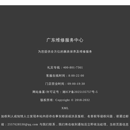
安徽省芜湖市镜湖区中山路步行街美度售后服务中心（需提前预约）
安徽省宣城市宣州区叠嶂西路美度售后服务中心（需提前预约）
福建省龙岩市新罗区九一南路美度售后服务中心（需提前预约）
福建省南平市建阳区人民西路美度售后服务中心（需提前预约）
福建省宁德市蕉城区天湖东路美度售后服务中心（需提前预约）
广东
维修服务中心
福建省莆田市城厢区霞林街道荔华东大道美度售后服务中心（需提前预约）
为您提供全方位的腕表保养及维修服务
福建省三明市三元区东乾二路美度售后服务中心（需提前预约）
福建省漳州市龙文区步港路美度售后服务中心（需提前预约）
礼宾专线：
400-801-7361
江苏省常州市新北区龙锦路1590号现代传媒中心5号楼10层1008室美度售后服务中心（需提前预约）
客服在线时间：8:00-22:00
江苏省淮安市清江浦区淮海北路美度售后服务中心（需提前预约）
门店营业时间：09:00-19:30
江苏省连云港市海州区通灌北路美度售后服务中心（需提前预约）
网站备案/许可证号：
湘ICP备2025135757号-5
江苏省南京市秦淮区中山南路1号南京中心22层22-C1-C3室美度售后服务中心（需提前预约）
版权所有:
Copyright © 2018-2032
XML
江苏省宿迁市宿城区西湖路美度售后服务中心（需提前预约）
如权利人或知情人士发现本站内容存在事实错误或涉及版权、名誉权等侵权问题，请通过邮
江苏省泰州市海陵区永定东路399号置地商务中心东塔（华润万象城）17层1706室美度售后服务中心（需提前预约）
箱：2557628530@qq.com 与我们联系，我们将在收到通知后立即依法处理。当前页面信息
江苏省徐州市鼓楼区淮海东路29号苏宁广场IFC国际金融中心35层3508室美度售后服务中心（需提前预约）